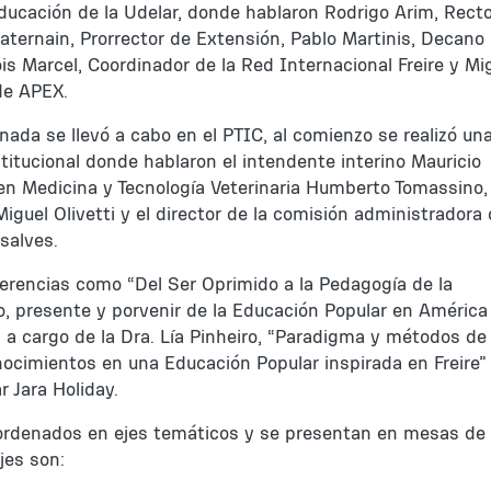
Educación de la Udelar, donde hablaron Rodrigo Arim, Rect
Paternain, Prorrector de Extensión, Pablo Martinis, Decano
is Marcel, Coordinador de la Red Internacional Freire y Mi
 de APEX.
ornada se llevó a cabo en el PTIC, al comienzo se realizó un
titucional donde hablaron el intendente interino Mauricio
 en Medicina y Tecnología Veterinaria Humberto Tomassino, 
iguel Olivetti y el director de la comisión administradora 
salves.
ferencias como “Del Ser Oprimido a la Pedagogía de la
o, presente y porvenir de la Educación Popular en América
” a cargo de la Dra. Lía Pinheiro, “Paradigma y métodos de
ocimientos en una Educación Popular inspirada en Freire”
r Jara Holiday.
 ordenados en ejes temáticos y se presentan en mesas de
ejes son: