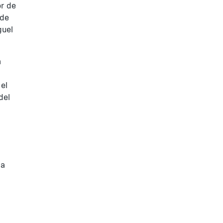
or de
 de
guel
a
el
del
 a